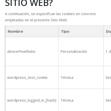
SITIO WEB?
A continuación, se especifican las cookies en concreto
empleadas en el presente Sitio Web:
Nombre
Tipo
Du
devicePixelRatio
Personalización
1 d
wordpress_test_cookie
Técnica
Se
wordpress_logged_in_[hash]
Técnica
Se