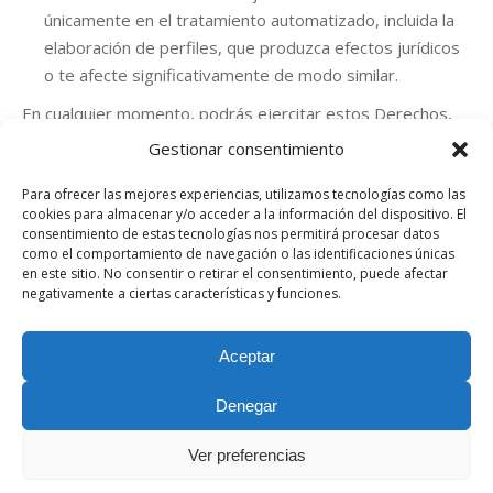
únicamente en el tratamiento automatizado, incluida la
elaboración de perfiles, que produzca efectos jurídicos
o te afecte significativamente de modo similar.
En cualquier momento, podrás ejercitar estos Derechos,
mediante un escrito y acreditando tu personalidad dirigido
Gestionar consentimiento
al responsable del tratamiento, a la dirección que aparece
Para ofrecer las mejores experiencias, utilizamos tecnologías como las
más arriba.
cookies para almacenar y/o acceder a la información del dispositivo. El
Además, podrás presentar una reclamación ante la
consentimiento de estas tecnologías nos permitirá procesar datos
como el comportamiento de navegación o las identificaciones únicas
autoridad de control, en este caso, la
Agencia Española
en este sitio. No consentir o retirar el consentimiento, puede afectar
de Protección de Datos
, si consideras que el tratamiento
negativamente a ciertas características y funciones.
de datos personales infringe la legislación aplicable.
Aceptar
Denegar
©HLA 2026 | Todos los derechos reservados | Política de cookies |
Ver preferencias
P. E. “La Peñona”. C/ La Cantera. 33211 Gijón (Asturias) | T. 98 532 22
00/F. 98 532 75 36 |
Aviso legal
|
Política de privacidad
|
Política de