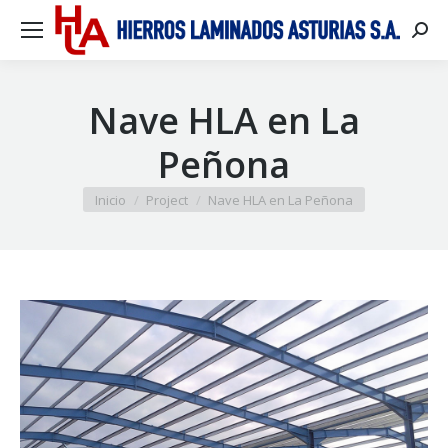
Busca
Nave HLA en La
Peñona
Estás aquí:
Inicio
Project
Nave HLA en La Peñona