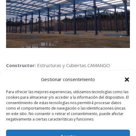
Constructor:
Estructuras y Cubiertas CAMANGO
Gestionar consentimiento
Navegación
Para ofrecer las mejores experiencias, utilizamos tecnologías como las
ANTERIOR
cookies para almacenar y/o acceder a la información del dispositivo. El
entre
consentimiento de estas tecnologías nos permitirá procesar datos
Nave Expedición Bobinas Arcelor Aviles
Proyecto
como el comportamiento de navegación o las identificaciones únicas
anterior
en este sitio. No consentir o retirar el consentimiento, puede afectar
proyectos
negativamente a ciertas características y funciones.
SIGUIENTE
Edificio Campus Viesques Gijón
Proyecto
siguiente